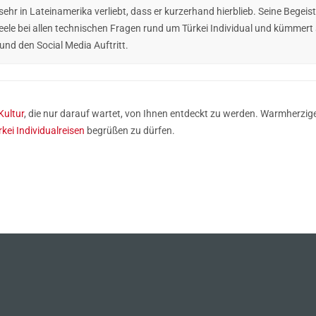
o sehr in Lateinamerika verliebt, dass er kurzerhand hierblieb. Seine Beg
e Seele bei allen technischen Fragen rund um Türkei Individual und kümmert 
d den Social Media Auftritt.
Kultur
, die nur darauf wartet, von Ihnen entdeckt zu werden. Warmherzi
rkei Individualreisen
begrüßen zu dürfen.